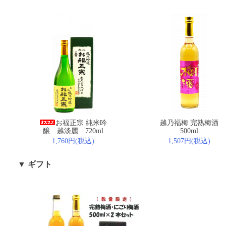
お福正宗 純米吟
越乃福梅 完熟梅酒
醸 越淡麗 720ml
500ml
1,760円(税込)
1,507円(税込)
▼ ギフト