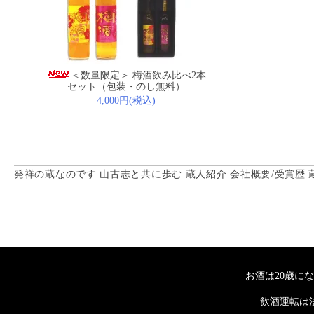
＜数量限定＞ 梅酒飲み比べ2本
セット（包装・のし無料）
4,000円(税込)
発祥の蔵なのです
山古志と共に歩む
蔵人紹介
会社概要/受賞歴
お酒は20歳に
飲酒運転は